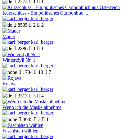

2272

1

1
Kurzschluss - Ein politisches Cartoonbuc ...
karl_berger

8535

2

2
Mauer
karl_berger

2886

1

1
Winteridyll Nr. 1
karl_berger

1734

13

7
Rojava
karl_berger

3313

3

4
Wenn ich die Maske abnehme
karl_berger

3645

3

1
Faschisten wählen
karl_berger