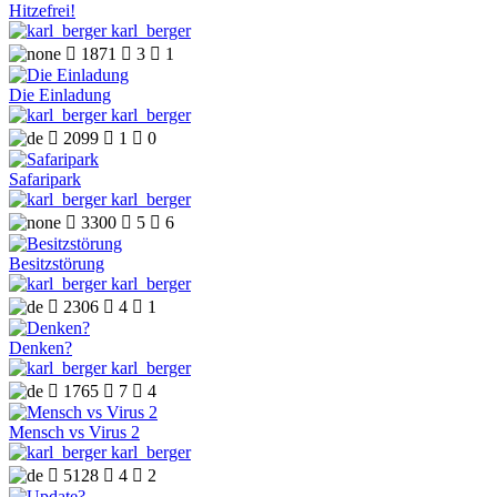
Hitzefrei!
karl_berger

1871

3

1
Die Einladung
karl_berger

2099

1

0
Safaripark
karl_berger

3300

5

6
Besitzstörung
karl_berger

2306

4

1
Denken?
karl_berger

1765

7

4
Mensch vs Virus 2
karl_berger

5128

4

2