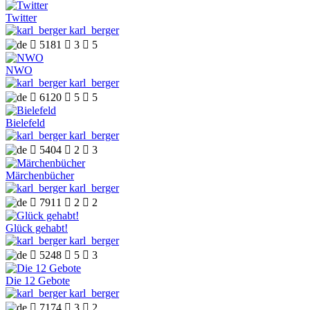
Twitter
karl_berger

5181

3

5
NWO
karl_berger

6120

5

5
Bielefeld
karl_berger

5404

2

3
Märchenbücher
karl_berger

7911

2

2
Glück gehabt!
karl_berger

5248

5

3
Die 12 Gebote
karl_berger

7174

3

2