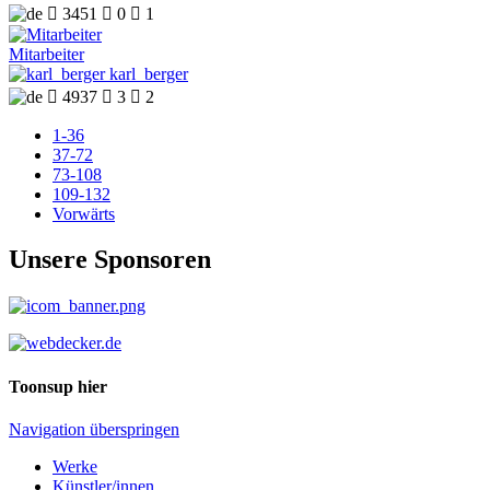

3451

0

1
Mitarbeiter
karl_berger

4937

3

2
1-36
37-72
73-108
109-132
Vorwärts
Unsere Sponsoren
Toonsup hier
Navigation überspringen
Werke
Künstler/innen