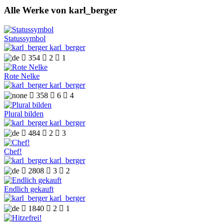
Alle Werke von karl_berger
Statussymbol
karl_berger

354

2

1
Rote Nelke
karl_berger

358

6

4
Plural bilden
karl_berger

484

2

3
Chef!
karl_berger

2808

3

2
Endlich gekauft
karl_berger

1840

2

1