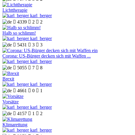
Lichttherapie
karl_berger

4339

2

2
Halb so schlimm!
karl_berger

5431

3

3
Corona: US-Bürger decken sich mit Waffen ...
karl_berger

5055

7

8
Brexit
karl_berger

4661

0

1
Vorsätze
karl_berger

4157

1

2
Klimarettung
karl_berger