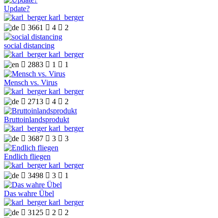
Update?
karl_berger

3661

4

2
social distancing
karl_berger

2883

1

1
Mensch vs. Virus
karl_berger

2713

4

2
Bruttoinlandsprodukt
karl_berger

3687

3

3
Endlich fliegen
karl_berger

3498

3

1
Das wahre Übel
karl_berger

3125

2

2