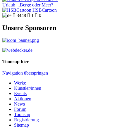
Urlaub ...Berge oder Meer?
HSBCartoon

3448

1

0
Unsere Sponsoren
Toonsup hier
Navigation überspringen
Werke
Künstler/innen
Events
Aktionen
News
Forum
Toonsup
Registrierung
Sitemap