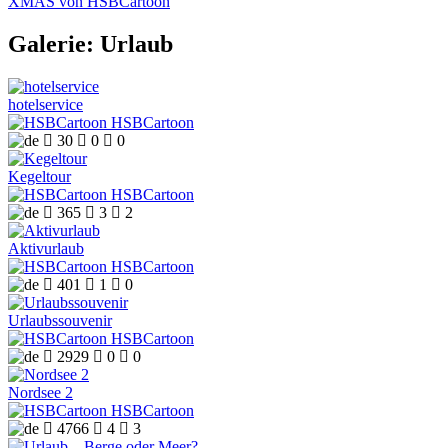
XMAS von HSBCartoon
Galerie: Urlaub
hotelservice
HSBCartoon

30

0

0
Kegeltour
HSBCartoon

365

3

2
Aktivurlaub
HSBCartoon

401

1

0
Urlaubssouvenir
HSBCartoon

2929

0

0
Nordsee 2
HSBCartoon

4766

4

3