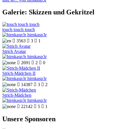
Galerie: Skizzen und Gekritzel
touch touch touch
hirnkasp3r

3563

3

1
Strich Avatar
hirnkasp3r

2691

2

0
Strich-Mädchen II
hirnkasp3r

14387

3

2
Strich-Mädchen
hirnkasp3r

22142

5

1
Unsere Sponsoren