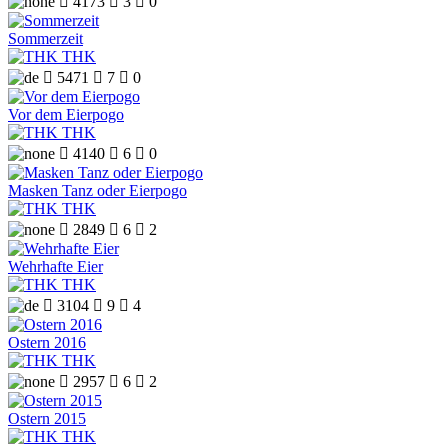

4173

3

0
Sommerzeit
THK

5471

7

0
Vor dem Eierpogo
THK

4140

6

0
Masken Tanz oder Eierpogo
THK

2849

6

2
Wehrhafte Eier
THK

3104

9

4
Ostern 2016
THK

2957

6

2
Ostern 2015
THK