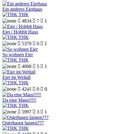
Ein anderes Eierhaus
THK

4834

7

1
Eier / Hobbit Haus
THK

5379

6

1
So wohnen Eier
THK

4068

5

1
Eier im Weltall
THK

4241

0

0
Da eine Maus!!!!!
THK

5997

3

1
Osterhasen fangen???
THK