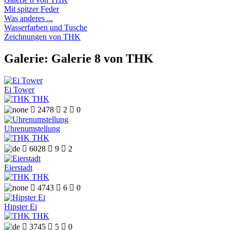
Mit spitzer Feder
Was anderes ...
Wasserfarben und Tusche
Zeichnungen von THK
Galerie: Galerie 8 von THK
Ei Tower
THK

2478

2

0
Uhrenumstellung
THK

6028

9

2
Eierstadt
THK

4743

6

0
Hipster Ei
THK

3745

5

0