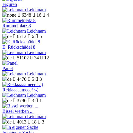
Figuren
Leichnam

6348

16

4
Rummelplatz 8
Leichnam

6713

6

5
E. Rückschädel 8
Leichnam

51102

34

12
Panel
Leichnam

4470

5

3
Reklaaaaameee! :-)
Leichnam

3796

3

1
Bissel werben ...
Leichnam

4013

18

3
In eigener Sache