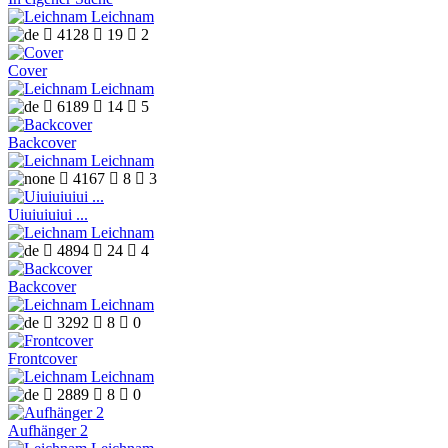
Leichnam

4128

19

2
Cover
Leichnam

6189

14

5
Backcover
Leichnam

4167

8

3
Uiuiuiuiui ...
Leichnam

4894

24

4
Backcover
Leichnam

3292

8

0
Frontcover
Leichnam

2889

8

0
Aufhänger 2