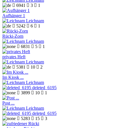
Leichnam

6941

3

1
Aufhänger 1
Leichnam

5242

6

1
Rücki-Zorn
Leichnam

6831

5

1
privates Heft
Leichnam

5381

10

2
Im Kiosk ...
Leichnam
deleted_6195

3899

10

1
Post ...
Leichnam
deleted_6195

5283

15

3