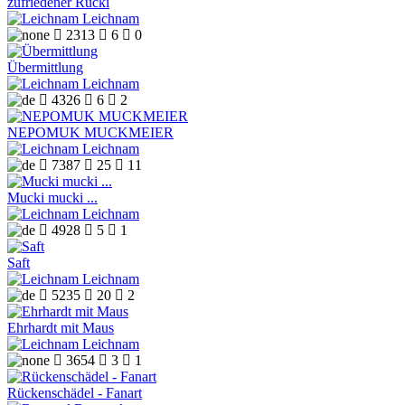
zufriedener Rücki
Leichnam

2313

6

0
Übermittlung
Leichnam

4326

6

2
NEPOMUK MUCKMEIER
Leichnam

7387

25

11
Mucki mucki ...
Leichnam

4928

5

1
Saft
Leichnam

5235

20

2
Ehrhardt mit Maus
Leichnam

3654

3

1
Rückenschädel - Fanart