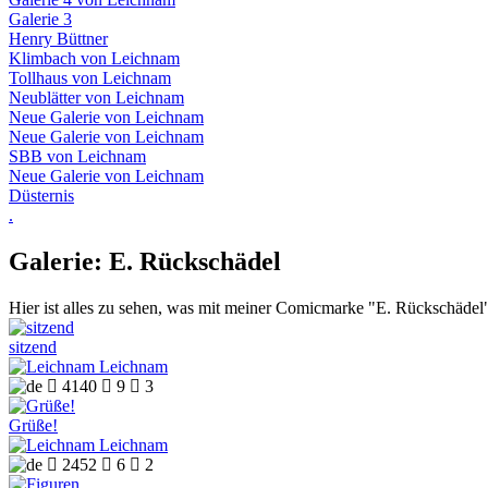
Galerie 3
Henry Büttner
Klimbach von Leichnam
Tollhaus von Leichnam
Neublätter von Leichnam
Neue Galerie von Leichnam
Neue Galerie von Leichnam
SBB von Leichnam
Neue Galerie von Leichnam
Düsternis
.
Galerie: E. Rückschädel
Hier ist alles zu sehen, was mit meiner Comicmarke "E. Rückschädel"
sitzend
Leichnam

4140

9

3
Grüße!
Leichnam

2452

6

2