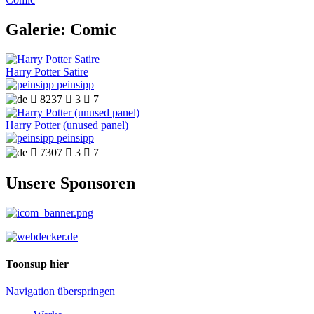
Galerie: Comic
Harry Potter Satire
peinsipp

8237

3

7
Harry Potter (unused panel)
peinsipp

7307

3

7
Unsere Sponsoren
Toonsup hier
Navigation überspringen