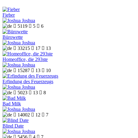
Fieber
Joshua

5119

5

6
Bürowette
Joshua

33215

17

13
Homeoffice, die 293ste
Joshua

15287

13

10
Erfindung des Feuerzeugs
Joshua

5023

13

8
Bad Milk
Joshua

14002

12

7
Blind Date
Joshua

5456

4

7