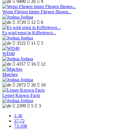

9490

26

9
Wenn Fliegen hinter Fliegen fliegen...
Joshua

3720

12

6
Es wird ernst in Kiffertown...
Joshua

3522

11

5
WD40
Joshua

4357

16

12
Matches
Joshua

2972

20

10
Lesser Known Facts
Joshua

2299

5

3
1-36
37-72
73-108