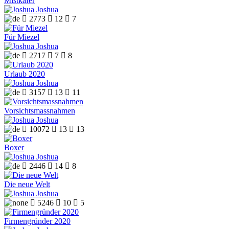
Mistkäfer
Joshua

2773

12

7
Für Miezel
Joshua

2717

7

8
Urlaub 2020
Joshua

3157

13

11
Vorsichtsmassnahmen
Joshua

10072

13

13
Boxer
Joshua

2446

14

8
Die neue Welt
Joshua

5246

10

5
Firmengründer 2020