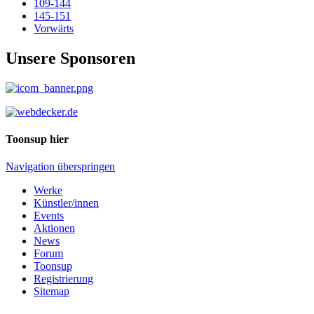
109-144
145-151
Vorwärts
Unsere Sponsoren
Toonsup hier
Navigation überspringen
Werke
Künstler/innen
Events
Aktionen
News
Forum
Toonsup
Registrierung
Sitemap