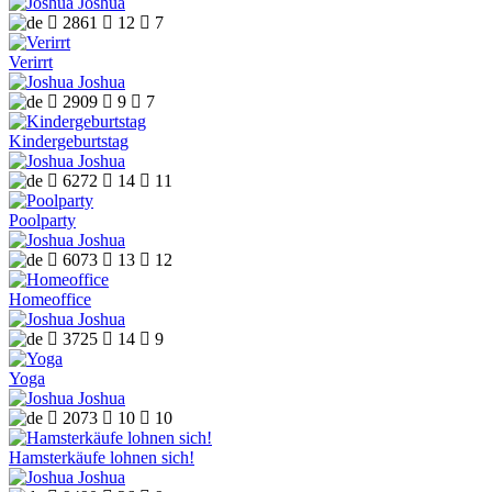
Joshua

2861

12

7
Verirrt
Joshua

2909

9

7
Kindergeburtstag
Joshua

6272

14

11
Poolparty
Joshua

6073

13

12
Homeoffice
Joshua

3725

14

9
Yoga
Joshua

2073

10

10
Hamsterkäufe lohnen sich!
Joshua