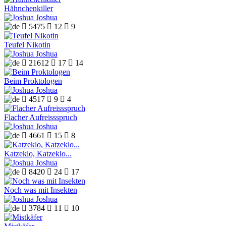
Hähnchenkiller
Joshua

5475

12

9
Teufel Nikotin
Joshua

21612

17

14
Beim Proktologen
Joshua

4517

9

4
Flacher Aufreissspruch
Joshua

4661

15

8
Katzeklo, Katzeklo...
Joshua

8420

24

17
Noch was mit Insekten
Joshua

3784

11

10