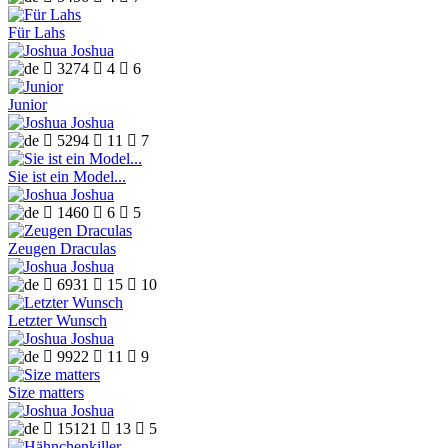
Für Lahs
Joshua

3274

4

6
Junior
Joshua

5294

11

7
Sie ist ein Model...
Joshua

1460

6

5
Zeugen Draculas
Joshua

6931

15

10
Letzter Wunsch
Joshua

9922

11

9
Size matters
Joshua

15121

13

5