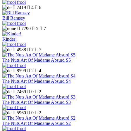
frool

7419

4

6
Bill Ramsey
frool

7790

5

7
Kinder!
frool

4988

7

7
The Nuts Art Of Madame Absurd S5
frool

8599

2

4
The Nuts Art Of Madame Absurd S4
frool

7469

0

2
The Nuts Art Of Madame Absurd S3
frool

5960

0

2
The Nuts Art Of Madame Absurd S2
frool