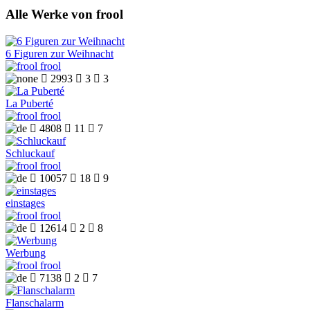
Alle Werke von frool
6 Figuren zur Weihnacht
frool

2993

3

3
La Puberté
frool

4808

11

7
Schluckauf
frool

10057

18

9
einstages
frool

12614

2

8
Werbung
frool

7138

2

7
Flanschalarm