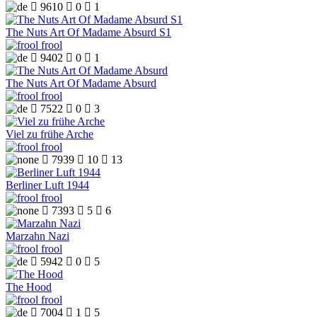

9610

0

1
The Nuts Art Of Madame Absurd S1
frool

9402

0

1
The Nuts Art Of Madame Absurd
frool

7522

0

3
Viel zu frühe Arche
frool

7939

10

13
Berliner Luft 1944
frool

7393

5

6
Marzahn Nazi
frool

5942

0

5
The Hood
frool

7004

1

5