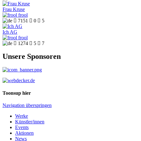
Frau Kruse
frool

7151

0

5
Ich AG
frool

1274

5

7
Unsere Sponsoren
Toonsup hier
Navigation überspringen
Werke
Künstler/innen
Events
Aktionen
News