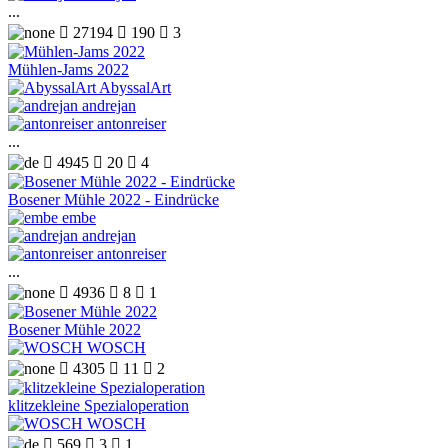
...

27194

190

3
Mühlen-Jams 2022
AbyssalArt
andrejan
antonreiser
...

4945

20

4
Bosener Mühle 2022 - Eindrücke
embe
andrejan
antonreiser
...

4936

8

1
Bosener Mühle 2022
WOSCH

4305

11

2
klitzekleine Spezialoperation
WOSCH

569

3

1