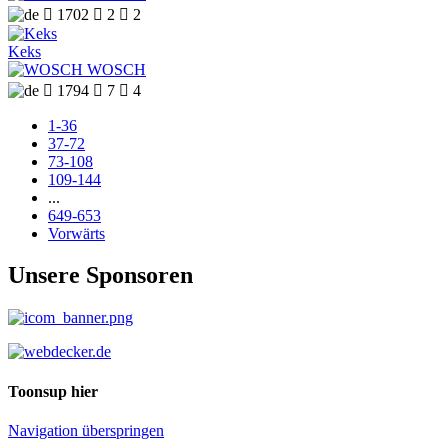

1702

2

2
Keks
WOSCH

1794

7

4
1-36
37-72
73-108
109-144
...
649-653
Vorwärts
Unsere Sponsoren
Toonsup hier
Navigation überspringen