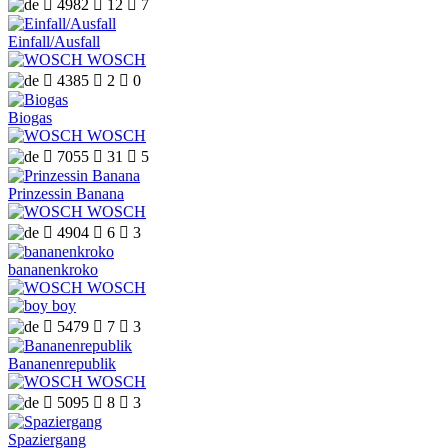

4982

12

7
Einfall/Ausfall
WOSCH

4385

2

0
Biogas
WOSCH

7055

31

5
Prinzessin Banana
WOSCH

4904

6

3
bananenkroko
WOSCH
boy

5479

7

3
Bananenrepublik
WOSCH

5095

8

3
Spaziergang