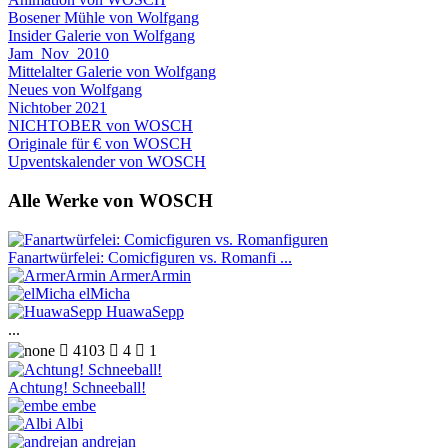
Bosener Mühle von Wolfgang
Insider Galerie von Wolfgang
Jam_Nov_2010
Mittelalter Galerie von Wolfgang
Neues von Wolfgang
Nichtober 2021
NICHTOBER von WOSCH
Originale für € von WOSCH
Upventskalender von WOSCH
Alle Werke von WOSCH
Fanartwürfelei: Comicfiguren vs. Romanfi ...
ArmerArmin
elMicha
HuawaSepp
...

4103

4

1
Achtung! Schneeball!
embe
Albi
andrejan