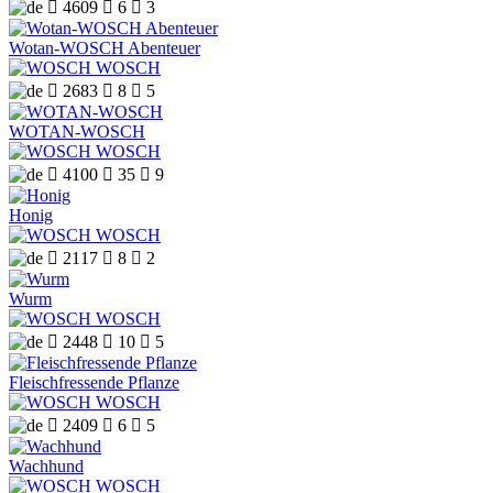

4609

6

3
Wotan-WOSCH Abenteuer
WOSCH

2683

8

5
WOTAN-WOSCH
WOSCH

4100

35

9
Honig
WOSCH

2117

8

2
Wurm
WOSCH

2448

10

5
Fleischfressende Pflanze
WOSCH

2409

6

5
Wachhund
WOSCH