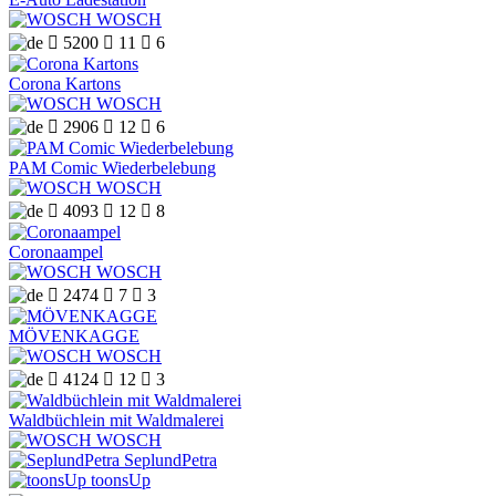
WOSCH

5200

11

6
Corona Kartons
WOSCH

2906

12

6
PAM Comic Wiederbelebung
WOSCH

4093

12

8
Coronaampel
WOSCH

2474

7

3
MÖVENKAGGE
WOSCH

4124

12

3
Waldbüchlein mit Waldmalerei
WOSCH
SeplundPetra
toonsUp