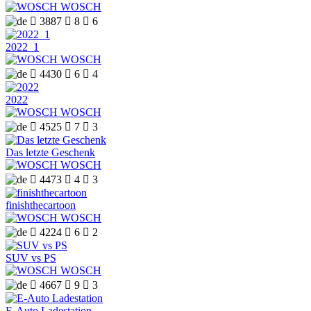
WOSCH

3887

8

6
2022_1
WOSCH

4430

6

4
2022
WOSCH

4525

7

3
Das letzte Geschenk
WOSCH

4473

4

3
finishthecartoon
WOSCH

4224

6

2
SUV vs PS
WOSCH

4667

9

3
E-Auto Ladestation