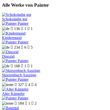
Alle Werke von Painter
Schokoladig gut
Painter

136

1

1
Kindermund
Painter

234

6

5
Dinozid
Painter

168

1

1
Skizzenbuch Auszüge
Painter

327

4

4
Alter Kämpfer
Painter

184

1

2