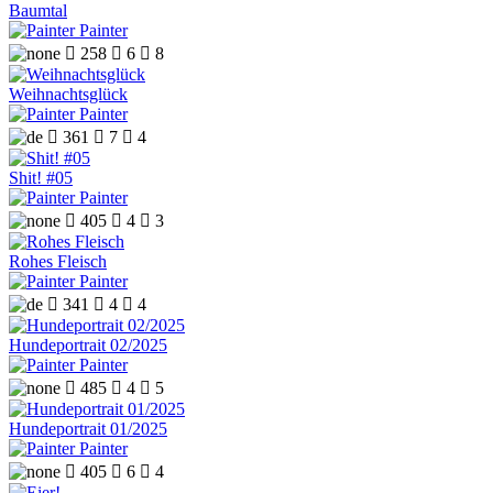
Baumtal
Painter

258

6

8
Weihnachtsglück
Painter

361

7

4
Shit! #05
Painter

405

4

3
Rohes Fleisch
Painter

341

4

4
Hundeportrait 02/2025
Painter

485

4

5
Hundeportrait 01/2025
Painter

405

6

4