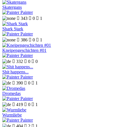
Skatergans
Painter

343

0

1
Shark Stark
Painter

386

0

1
Kneipengeschichten #01
Painter

332

0

0
Shit happens...
Painter

390

0

1
Dromedas
Painter

419

0

1
Wurmliebe
Painter

404

2

1