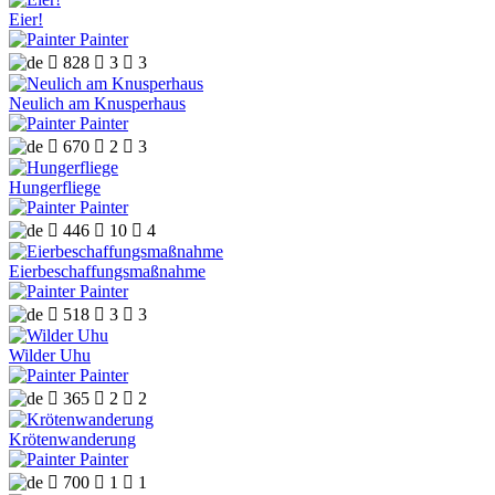
Eier!
Painter

828

3

3
Neulich am Knusperhaus
Painter

670

2

3
Hungerfliege
Painter

446

10

4
Eierbeschaffungsmaßnahme
Painter

518

3

3
Wilder Uhu
Painter

365

2

2
Krötenwanderung
Painter

700

1

1