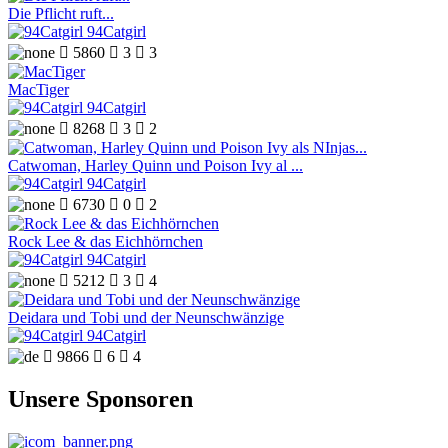
Die Pflicht ruft...
94Catgirl

5860

3

3
MacTiger
94Catgirl

8268

3

2
Catwoman, Harley Quinn und Poison Ivy al ...
94Catgirl

6730

0

2
Rock Lee & das Eichhörnchen
94Catgirl

5212

3

4
Deidara und Tobi und der Neunschwänzige
94Catgirl

9866

6

4
Unsere Sponsoren