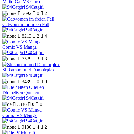
Maito Gai VS Curse
94Catgirl

5692

0

2
Catwoman im freien Fall
94Catgirl

8213

2

4
Comic VS Manga
94Catgirl

7529

3

3
Shikamaru und Damhirplex
94Catgirl

3439

0

0
Die heißen Quellen
94Catgirl

3336

0

0
Comic VS Manga
94Catgirl

9130

4

2