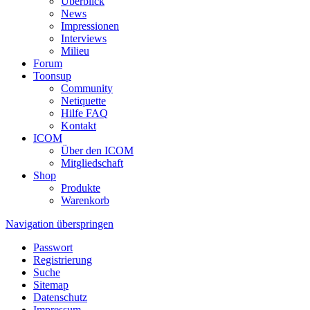
Überblick
News
Impressionen
Interviews
Milieu
Forum
Toonsup
Community
Netiquette
Hilfe FAQ
Kontakt
ICOM
Über den ICOM
Mitgliedschaft
Shop
Produkte
Warenkorb
Navigation überspringen
Passwort
Registrierung
Suche
Sitemap
Datenschutz
Impressum