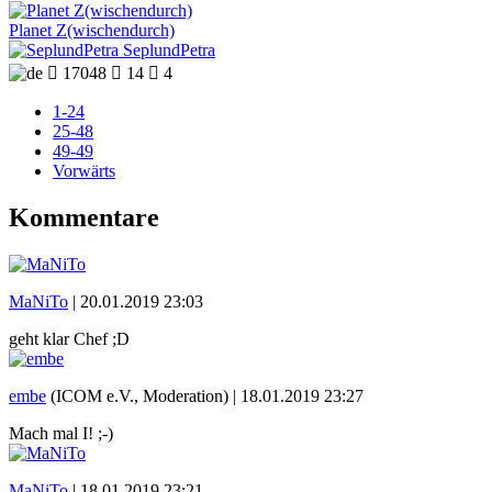
Planet Z(wischendurch)
SeplundPetra

17048

14

4
1-24
25-48
49-49
Vorwärts
Kommentare
MaNiTo
|
20.01.2019 23:03
geht klar Chef ;D
embe
(ICOM e.V., Moderation) |
18.01.2019 23:27
Mach mal I! ;-)
MaNiTo
|
18.01.2019 23:21