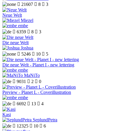

21607

8

3
Neue Welt
Miezel
embe

6359

8

3
Die neue Welt
Joshua

5246

10

5
Die neue Welt - Planet I - new lettering
embe
MaNiTo

9031

2

0
Preview - Planet L - Coverillustration
embe

6692

13

4
Kasi
SeplundPetra

12325

10

6