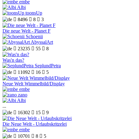
embe
Albi
toonsUp

8496

8

3
Die neue Welt - Planet F
Schoenii
AbyssalArt

23235

55

8
Was'n das?
SeplundPetra

11092

16

5
Neue Welt Wimmelbild/Display
embe
zano
Albi
...

16302

15

9
Die Neue Welt - Urlaubskritzelei
embe

10701

8

5