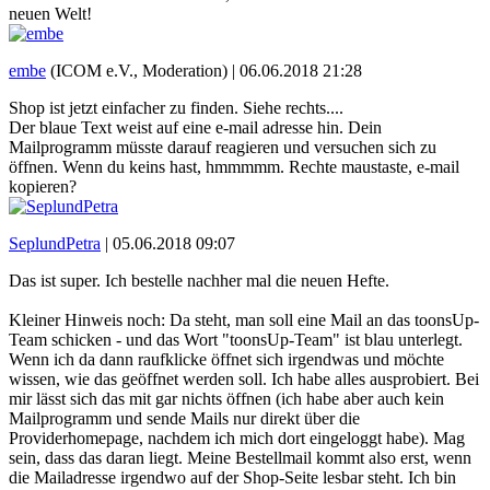
neuen Welt!
embe
(ICOM e.V., Moderation) |
06.06.2018 21:28
Shop ist jetzt einfacher zu finden. Siehe rechts....
Der blaue Text weist auf eine e-mail adresse hin. Dein
Mailprogramm müsste darauf reagieren und versuchen sich zu
öffnen. Wenn du keins hast, hmmmmm. Rechte maustaste, e-mail
kopieren?
SeplundPetra
|
05.06.2018 09:07
Das ist super. Ich bestelle nachher mal die neuen Hefte.
Kleiner Hinweis noch: Da steht, man soll eine Mail an das toonsUp-
Team schicken - und das Wort "toonsUp-Team" ist blau unterlegt.
Wenn ich da dann raufklicke öffnet sich irgendwas und möchte
wissen, wie das geöffnet werden soll. Ich habe alles ausprobiert. Bei
mir lässt sich das mit gar nichts öffnen (ich habe aber auch kein
Mailprogramm und sende Mails nur direkt über die
Providerhomepage, nachdem ich mich dort eingeloggt habe). Mag
sein, dass das daran liegt. Meine Bestellmail kommt also erst, wenn
die Mailadresse irgendwo auf der Shop-Seite lesbar steht. Ich bin