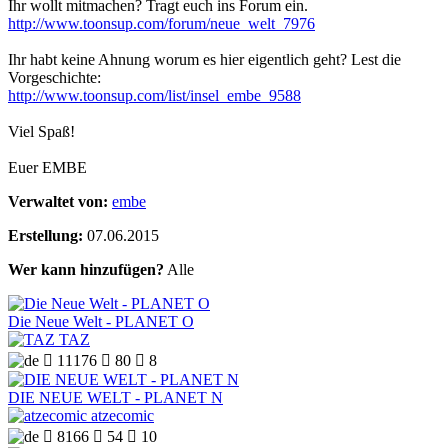
Ihr wollt mitmachen? Tragt euch ins Forum ein.
http://www.toonsup.com/forum/neue_welt_7976
Ihr habt keine Ahnung worum es hier eigentlich geht? Lest die
Vorgeschichte:
http://www.toonsup.com/list/insel_embe_9588
Viel Spaß!
Euer EMBE
Verwaltet von:
embe
Erstellung:
07.06.2015
Wer kann hinzufügen?
Alle
Die Neue Welt - PLANET O
TAZ

11176

80

8
DIE NEUE WELT - PLANET N
atzecomic

8166

54

10