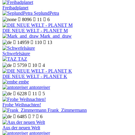
Freibadplanet
SeplundPetra

8096

11

6
DIE NEUE WELT - PLANET M
Mark_and_draw

14959

110

13
Schwefelsäure
TAZ

5759

10

4
DIE NEUE WELT - PLANET K
embe
antonreiser

6228

11

5
Frohe Weihnachten!
Frank_Zimmermann

6485

7

6
Aus der neuen Welt
antonreiser