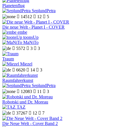
Planetenflug
SeplundPetra

14512

12

5
Die neue Welt - Planet I - COVER
embe
toonsUp
MaNiTo

5572

3

3
Traum
Miezel

6620

14

3
Raumfahrerkunst
SeplundPetra

12083

11

3
Robotski und Dr. Moreau
TAZ

37267

12

7
Die Neue Welt - Cover Band 2