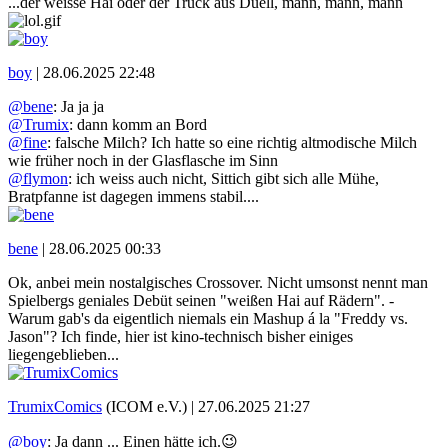
...der weisse Hai oder der Truck aus Duell, mann, mann, mann
boy
|
28.06.2025 22:48
@bene
: Ja ja ja
@Trumix
: dann komm an Bord
@fine
: falsche Milch? Ich hatte so eine richtig altmodische Milch
wie früher noch in der Glasflasche im Sinn
@flymon
: ich weiss auch nicht, Sittich gibt sich alle Mühe,
Bratpfanne ist dagegen immens stabil....
bene
|
28.06.2025 00:33
Ok, anbei mein nostalgisches Crossover. Nicht umsonst nennt man
Spielbergs geniales Debüt seinen "weißen Hai auf Rädern". -
Warum gab's da eigentlich niemals ein Mashup á la "Freddy vs.
Jason"? Ich finde, hier ist kino-technisch bisher einiges
liegengeblieben...
TrumixComics
(ICOM e.V.) |
27.06.2025 21:27
@boy
: Ja dann ... Einen hätte ich.😉