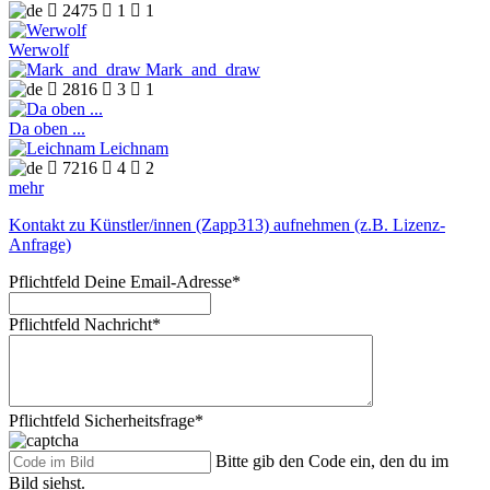

2475

1

1
Werwolf
Mark_and_draw

2816

3

1
Da oben ...
Leichnam

7216

4

2
mehr
Kontakt zu Künstler/innen (Zapp313) aufnehmen (z.B. Lizenz-
Anfrage)
Pflichtfeld
Deine Email-Adresse
*
Pflichtfeld
Nachricht
*
Pflichtfeld
Sicherheitsfrage
*
Bitte gib den Code ein, den du im
Bild siehst.