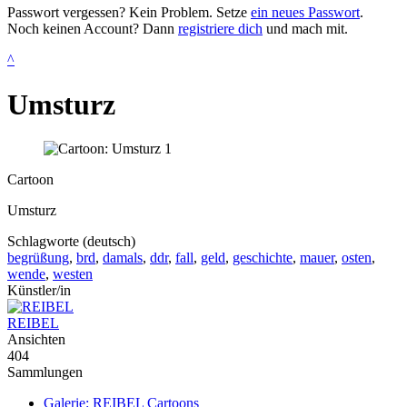
Passwort vergessen? Kein Problem. Setze
ein neues Passwort
.
Noch keinen Account? Dann
registriere dich
und mach mit.
^
Umsturz
Cartoon
Umsturz
Schlagworte (deutsch)
begrüßung
,
brd
,
damals
,
ddr
,
fall
,
geld
,
geschichte
,
mauer
,
osten
,
wende
,
westen
Künstler/in
REIBEL
Ansichten
404
Sammlungen
Galerie: REIBEL Cartoons