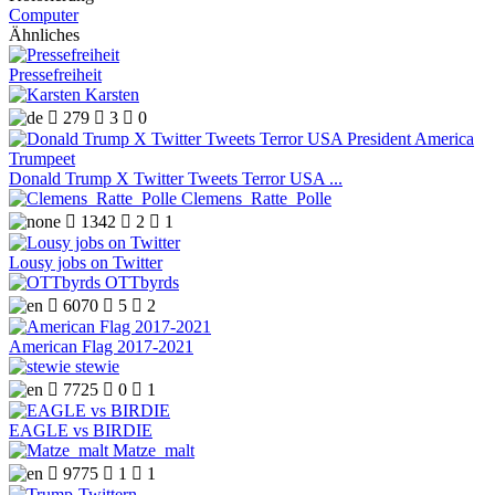
Computer
Ähnliches
Pressefreiheit
Karsten

279

3

0
Donald Trump X Twitter Tweets Terror USA ...
Clemens_Ratte_Polle

1342

2

1
Lousy jobs on Twitter
OTTbyrds

6070

5

2
American Flag 2017-2021
stewie

7725

0

1
EAGLE vs BIRDIE
Matze_malt

9775

1

1