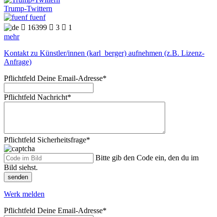
Trump-Twittern
fuenf

16399

3

1
mehr
Kontakt zu Künstler/innen (karl_berger) aufnehmen (z.B. Lizenz-
Anfrage)
Pflichtfeld
Deine Email-Adresse
*
Pflichtfeld
Nachricht
*
Pflichtfeld
Sicherheitsfrage
*
Bitte gib den Code ein, den du im
Bild siehst.
senden
Werk melden
Pflichtfeld
Deine Email-Adresse
*