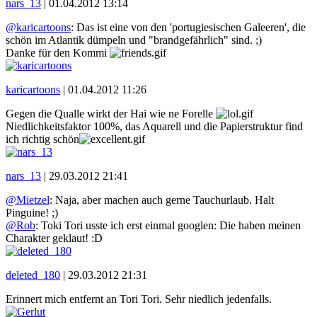
nars_13
|
01.04.2012 13:14
@karicartoons
: Das ist eine von den 'portugiesischen Galeeren', die
schön im Atlantik dümpeln und "brandgefährlich" sind. ;)
Danke für den Kommi
karicartoons
|
01.04.2012 11:26
Gegen die Qualle wirkt der Hai wie ne Forelle
Niedlichkeitsfaktor 100%, das Aquarell und die Papierstruktur find
ich richtig schön
nars_13
|
29.03.2012 21:41
@Mietzel
: Naja, aber machen auch gerne Tauchurlaub. Halt
Pinguine! ;)
@Rob
: Toki Tori usste ich erst einmal googlen: Die haben meinen
Charakter geklaut! :D
deleted_180
|
29.03.2012 21:31
Erinnert mich entfernt an Tori Tori. Sehr niedlich jedenfalls.