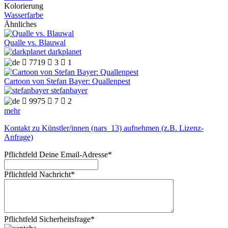
Kolorierung
Wasserfarbe
Ähnliches
Qualle vs. Blauwal
darkplanet

7719

3

1
Cartoon von Stefan Bayer: Quallenpest
stefanbayer

9975

7

2
mehr
Kontakt zu Künstler/innen (nars_13) aufnehmen (z.B. Lizenz-
Anfrage)
Pflichtfeld
Deine Email-Adresse
*
Pflichtfeld
Nachricht
*
Pflichtfeld
Sicherheitsfrage
*