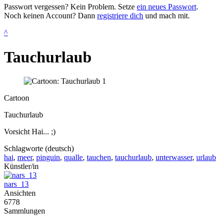
Passwort vergessen? Kein Problem. Setze
ein neues Passwort
.
Noch keinen Account? Dann
registriere dich
und mach mit.
^
Tauchurlaub
Cartoon
Tauchurlaub
Vorsicht Hai... ;)
Schlagworte (deutsch)
hai
,
meer
,
pinguin
,
qualle
,
tauchen
,
tauchurlaub
,
unterwasser
,
urlaub
Künstler/in
nars_13
Ansichten
6778
Sammlungen