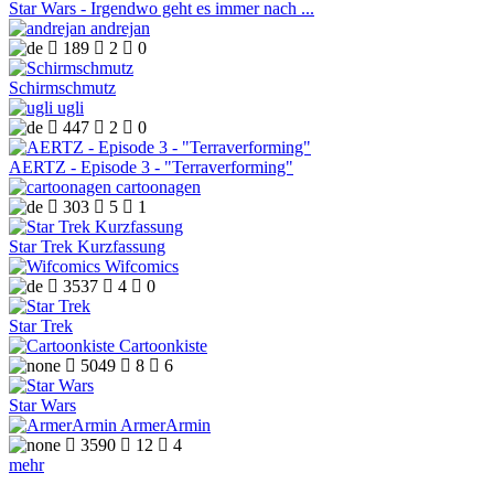
Star Wars - Irgendwo geht es immer nach ...
andrejan

189

2

0
Schirmschmutz
ugli

447

2

0
AERTZ - Episode 3 - "Terraverforming"
cartoonagen

303

5

1
Star Trek Kurzfassung
Wifcomics

3537

4

0
Star Trek
Cartoonkiste

5049

8

6
Star Wars
ArmerArmin

3590

12

4
mehr