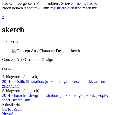
Passwort vergessen? Kein Problem. Setze
ein neues Passwort
.
Noch keinen Account? Dann
registriere dich
und mach mit.
^
sketch
Juni 2014
Concept Art / Character Design
sketch
Schlagworte (deutsch)
2014
,
bleistift
,
illustration
,
junko
,
manga
,
menschen
,
skizze
,
sun
,
zeichnung
Schlagworte (englisch)
2014
,
character
,
design
,
illustration
,
junko
,
manga
,
pencil
,
people
,
sheet
,
sketch
,
sun
Künstler/in
NovaSun