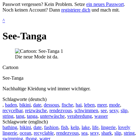
Passwort vergessen? Kein Problem. Setze
ein neues Passwort
.
Noch keinen Account? Dann
registriere dich
und mach mit.
^
See-Tanga
Die neue Mode ist da.
Cartoon
See-Tanga
Nachhaltige Kleidung wird immer wichtiger.
Schlagworte (deutsch)
,
baden
,
bikini
,
date
,
dessous
,
fische
,
hai
,
leben
,
meer
,
mode
,
recycelbar
,
reizwäsche
,
rendezvous
,
schwimmen
,
see
,
sexy
,
slip
,
string
,
tang
,
tanga
,
unterwäsche
,
verabredung
,
wasser
Schlagworte (englisch)
bathing
,
bikini
,
date
,
fashion
,
fish
,
kelp
,
lake
,
life
,
lingerie
,
lovely
lingerie
,
ocean
,
recyclable
,
rendezvous
,
sea
,
sexy
,
shark
,
slip
,
string
,
swimming
,
thong
,
water