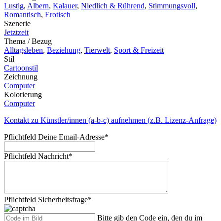
Lustig
,
Albern
,
Kalauer
,
Niedlich & Rührend
,
Stimmungsvoll
,
Romantisch
,
Erotisch
Szenerie
Jetztzeit
Thema / Bezug
Alltagsleben
,
Beziehung
,
Tierwelt
,
Sport & Freizeit
Stil
Cartoonstil
Zeichnung
Computer
Kolorierung
Computer
Kontakt zu Künstler/innen (a-b-c) aufnehmen (z.B. Lizenz-Anfrage)
Pflichtfeld
Deine Email-Adresse
*
Pflichtfeld
Nachricht
*
Pflichtfeld
Sicherheitsfrage
*
Bitte gib den Code ein, den du im