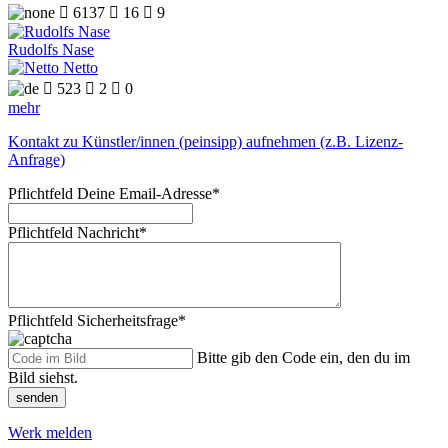

6137

16

9
Rudolfs Nase
Netto

523

2

0
mehr
Kontakt zu Künstler/innen (peinsipp) aufnehmen (z.B. Lizenz-
Anfrage)
Pflichtfeld
Deine Email-Adresse
*
Pflichtfeld
Nachricht
*
Pflichtfeld
Sicherheitsfrage
*
Bitte gib den Code ein, den du im
Bild siehst.
senden
Werk melden