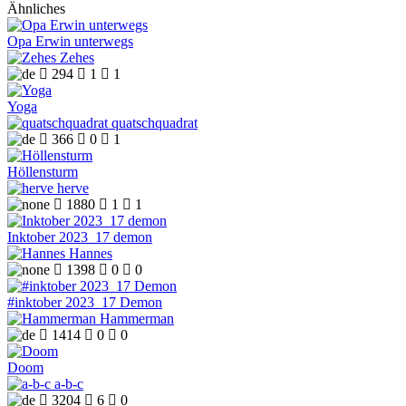
Ähnliches
Opa Erwin unterwegs
Zehes

294

1

1
Yoga
quatschquadrat

366

0

1
Höllensturm
herve

1880

1

1
Inktober 2023_17 demon
Hannes

1398

0

0
#inktober 2023_17 Demon
Hammerman

1414

0

0
Doom
a-b-c

3204

6

0