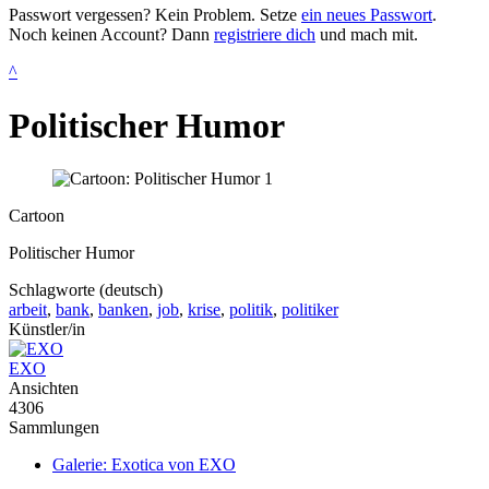
Passwort vergessen? Kein Problem. Setze
ein neues Passwort
.
Noch keinen Account? Dann
registriere dich
und mach mit.
^
Politischer Humor
Cartoon
Politischer Humor
Schlagworte (deutsch)
arbeit
,
bank
,
banken
,
job
,
krise
,
politik
,
politiker
Künstler/in
EXO
Ansichten
4306
Sammlungen
Galerie: Exotica von EXO