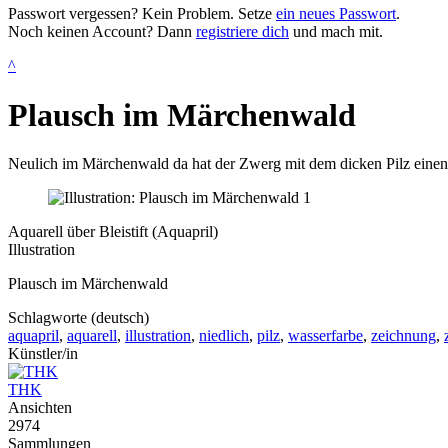
Passwort vergessen? Kein Problem. Setze
ein neues Passwort
.
Noch keinen Account? Dann
registriere dich
und mach mit.
^
Plausch im Märchenwald
Neulich im Märchenwald da hat der Zwerg mit dem dicken Pilz einen P
Aquarell über Bleistift (Aquapril)
Illustration
Plausch im Märchenwald
Schlagworte (deutsch)
aquapril
,
aquarell
,
illustration
,
niedlich
,
pilz
,
wasserfarbe
,
zeichnung
,
Künstler/in
THK
Ansichten
2974
Sammlungen