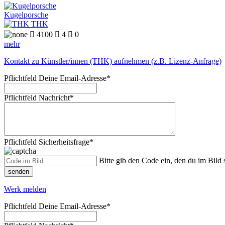
Kugelporsche
THK

4100

4

0
mehr
Kontakt zu Künstler/innen (THK) aufnehmen (z.B. Lizenz-Anfrage)
Pflichtfeld
Deine Email-Adresse
*
Pflichtfeld
Nachricht
*
Pflichtfeld
Sicherheitsfrage
*
Bitte gib den Code ein, den du im Bild s
senden
Werk melden
Pflichtfeld
Deine Email-Adresse
*