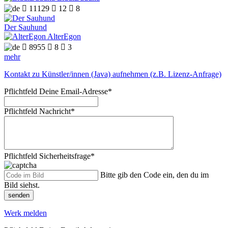

11129

12

8
Der Sauhund
AlterEgon

8955

8

3
mehr
Kontakt zu Künstler/innen (Java) aufnehmen (z.B. Lizenz-Anfrage)
Pflichtfeld
Deine Email-Adresse
*
Pflichtfeld
Nachricht
*
Pflichtfeld
Sicherheitsfrage
*
Bitte gib den Code ein, den du im
Bild siehst.
senden
Werk melden