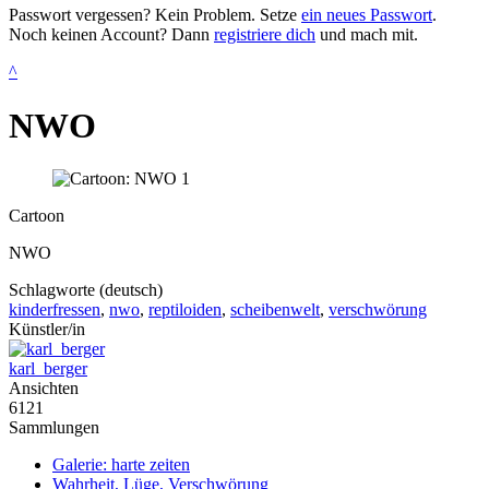
Passwort vergessen? Kein Problem. Setze
ein neues Passwort
.
Noch keinen Account? Dann
registriere dich
und mach mit.
^
NWO
Cartoon
NWO
Schlagworte (deutsch)
kinderfressen
,
nwo
,
reptiloiden
,
scheibenwelt
,
verschwörung
Künstler/in
karl_berger
Ansichten
6121
Sammlungen
Galerie: harte zeiten
Wahrheit, Lüge, Verschwörung