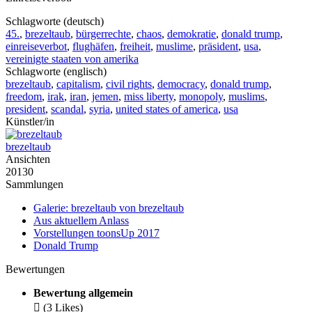
Schlagworte (deutsch)
45.
,
brezeltaub
,
bürgerrechte
,
chaos
,
demokratie
,
donald trump
,
einreiseverbot
,
flughäfen
,
freiheit
,
muslime
,
präsident
,
usa
,
vereinigte staaten von amerika
Schlagworte (englisch)
brezeltaub
,
capitalism
,
civil rights
,
democracy
,
donald trump
,
freedom
,
irak
,
iran
,
jemen
,
miss liberty
,
monopoly
,
muslims
,
president
,
scandal
,
syria
,
united states of america
,
usa
Künstler/in
brezeltaub
Ansichten
20130
Sammlungen
Galerie: brezeltaub von brezeltaub
Aus aktuellem Anlass
Vorstellungen toonsUp 2017
Donald Trump
Bewertungen
Bewertung allgemein

(3 Likes)