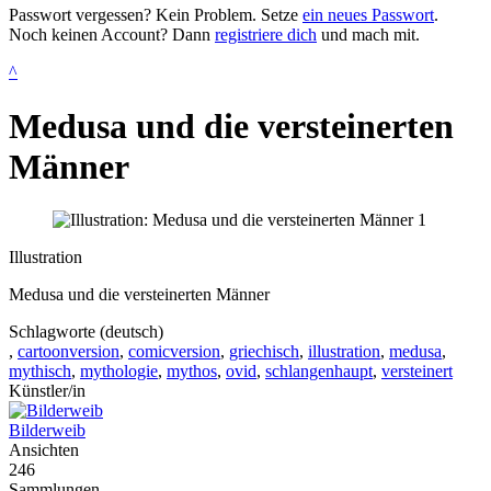
Passwort vergessen? Kein Problem. Setze
ein neues Passwort
.
Noch keinen Account? Dann
registriere dich
und mach mit.
^
Medusa und die versteinerten
Männer
Illustration
Medusa und die versteinerten Männer
Schlagworte (deutsch)
,
cartoonversion
,
comicversion
,
griechisch
,
illustration
,
medusa
,
mythisch
,
mythologie
,
mythos
,
ovid
,
schlangenhaupt
,
versteinert
Künstler/in
Bilderweib
Ansichten
246
Sammlungen