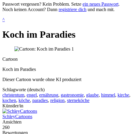
Passwort vergessen? Kein Problem. Setze
ein neues Passwort
.
Noch keinen Account? Dann
registriere dich
und mach mit.
^
Koch im Paradies
Cartoon
Koch im Paradies
Dieser Cartoon wurde ohne KI produziert
Schlagworte (deutsch)
christentum
,
engel
,
ernährung
,
gastronomie
,
glaube
,
himmel
,
kirche
,
kochen
,
köche
,
paradies
,
religion
,
sterneköche
Künstler/in
SchleyCartoons
Ansichten
260
Bewertungen