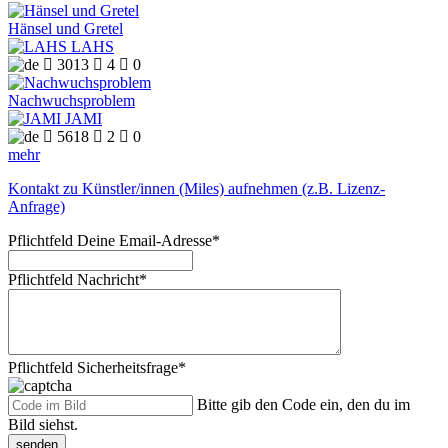
Hänsel und Gretel
LAHS

3013

4

0
Nachwuchsproblem
JAMI

5618

2

0
mehr
Kontakt zu Künstler/innen (Miles) aufnehmen (z.B. Lizenz-
Anfrage)
Pflichtfeld
Deine Email-Adresse
*
Pflichtfeld
Nachricht
*
Pflichtfeld
Sicherheitsfrage
*
Bitte gib den Code ein, den du im
Bild siehst.
senden