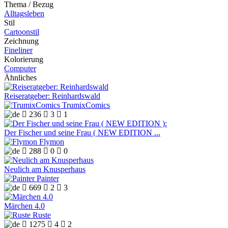
Thema / Bezug
Alltagsleben
Stil
Cartoonstil
Zeichnung
Fineliner
Kolorierung
Computer
Ähnliches
Reiseratgeber: Reinhardswald
TrumixComics

236

3

1
Der Fischer und seine Frau ( NEW EDITION ...
Flymon

288

0

0
Neulich am Knusperhaus
Painter

669

2

3
Märchen 4.0
Ruste

1275

4

2