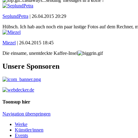
..castaways...sending 'messages in a koffe'?
SeplundPetra
|
26.04.2015 20:29
Hübsch. Ich hab auch noch ein paar lustige Fotos auf dem Rechner, m
Miezel
|
26.04.2015 18:45
Die einsame, unentdeckte Kaffee-Insel
Unsere Sponsoren
Toonsup hier
Navigation überspringen
Werke
Künstler/innen
Events