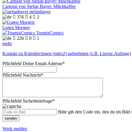
Cartoon von Stefan Bayer: Milchkaffee
stefanbayer

376

4

2
Guten Morgen
TrumixComics

226

0

1
mehr
Kontakt zu Künstler/innen (miro2) aufnehmen (z.B. Lizenz-Anfrage)
Pflichtfeld
Deine Email-Adresse
*
Pflichtfeld
Nachricht
*
Pflichtfeld
Sicherheitsfrage
*
Bitte gib den Code ein, den du im Bild s
senden
Werk melden