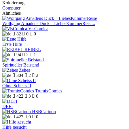
Kolorierung
Computer
Ähnliches
Wolfgang Amadeus Duck – LiebesKummerReis ...
VisComica

82

0

0
Erste Hilfe
REIBEL

94

2

1
Spiritueller Beistand
Zehes

304

2

2
Ohne Scheiss II
TrumixComics

422

3

0
DEFI
HSBCartoon

427

0

0
Hilfe gesucht