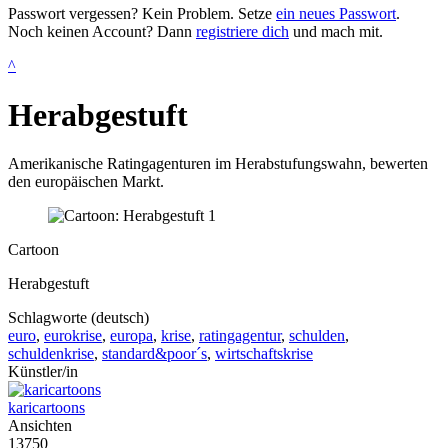
Passwort vergessen? Kein Problem. Setze
ein neues Passwort
.
Noch keinen Account? Dann
registriere dich
und mach mit.
^
Herabgestuft
Amerikanische Ratingagenturen im Herabstufungswahn, bewerten
den europäischen Markt.
Cartoon
Herabgestuft
Schlagworte (deutsch)
euro
,
eurokrise
,
europa
,
krise
,
ratingagentur
,
schulden
,
schuldenkrise
,
standard&poor´s
,
wirtschaftskrise
Künstler/in
karicartoons
Ansichten
13750