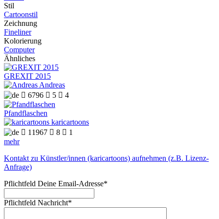
Stil
Cartoonstil
Zeichnung
Fineliner
Kolorierung
Computer
Ähnliches
GREXIT 2015
Andreas

6796

5

4
Pfandflaschen
karicartoons

11967

8

1
mehr
Kontakt zu Künstler/innen (karicartoons) aufnehmen (z.B. Lizenz-
Anfrage)
Pflichtfeld
Deine Email-Adresse
*
Pflichtfeld
Nachricht
*