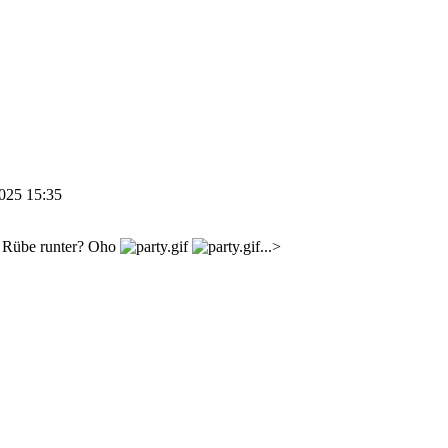
025 15:35
e Rübe runter? Oho
...>