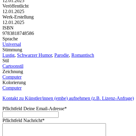
12.01.2025
Veröffentlicht
12.01.2025
Werk-Erstellung
12.01.2025
ISBN
9783818748586
Sprache
Universal
Stimmung
Lustig
,
Schwarzer Humor
,
Parodie
,
Romantisch
Stil
Cartoonstil
Zeichnung
Computer
Kolorierung
Computer
Kontakt zu Künstler/innen (embe) aufnehmen (z.B. Lizenz-Anfrage)
Pflichtfeld
Deine Email-Adresse
*
Pflichtfeld
Nachricht
*