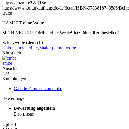
https://amzn.to/3Wfj1Se
https://www.kulturkaufhaus.de/de/detail/ISBN-9783818748586/B
Buch
HAMLET ohne Worte
MEIN NEUER COMIC, ohne Worte! Jetzt überall zu bestellen!
Schlagworte (deutsch)
embe
,
hamlet
,
ohne
,
shakesperare
,
worte
Künstler/in
embe
Ansichten
523
Sammlungen
Galerie: Comics von embe
Bewertungen
Bewertung allgemein

(6 Likes)
Upload