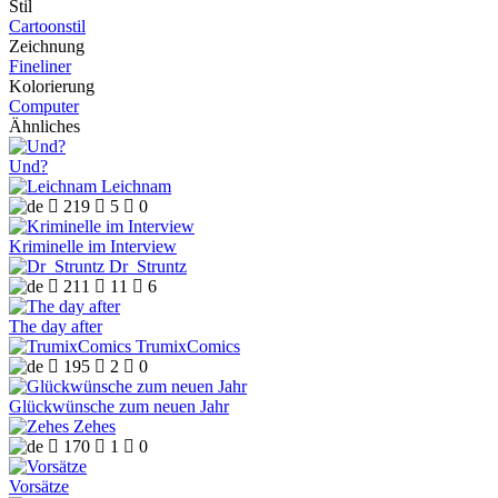
Stil
Cartoonstil
Zeichnung
Fineliner
Kolorierung
Computer
Ähnliches
Und?
Leichnam

219

5

0
Kriminelle im Interview
Dr_Struntz

211

11

6
The day after
TrumixComics

195

2

0
Glückwünsche zum neuen Jahr
Zehes

170

1

0
Vorsätze