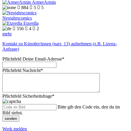
ArmerArmin

884

5

5
Neujahrscomics
Etzerdla

556

4

2
mehr
Kontakt zu Künstler/innen (nars_13) aufnehmen (z.B. Lizenz-
Anfrage)
Pflichtfeld
Deine Email-Adresse
*
Pflichtfeld
Nachricht
*
Pflichtfeld
Sicherheitsfrage
*
Bitte gib den Code ein, den du im
Bild siehst.
senden
Werk melden