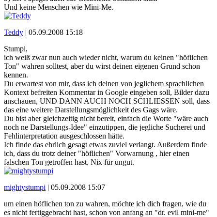
Und keine Menschen wie Mini-Me.
Teddy
|
05.09.2008 15:18
Stumpi,
ich weiß zwar nun auch wieder nicht, warum du keinen "höflichen
Ton" wahren solltest, aber du wirst deinen eigenen Grund schon
kennen.
Du erwartest von mir, dass ich deinen von jeglichem sprachlichen
Kontext befreiten Kommentar in Google eingeben soll, Bilder dazu
anschauen, UND DANN AUCH NOCH SCHLIESSEN soll, dass
das eine weitere Darstellungsmöglichkeit des Gags wäre.
Du bist aber gleichzeitig nicht bereit, einfach die Worte "wäre auch
noch ne Darstellungs-Idee" einzutippen, die jegliche Sucherei und
Fehlinterpretation ausgeschlossen hätte.
Ich finde das ehrlich gesagt etwas zuviel verlangt. Außerdem finde
ich, dass du trotz deiner "höflichen" Vorwarnung , hier einen
falschen Ton getroffen hast. Nix für ungut.
mightystumpi
|
05.09.2008 15:07
um einen höflichen ton zu wahren, möchte ich dich fragen, wie du
es nicht fertiggebracht hast, schon von anfang an "dr. evil mini-me"