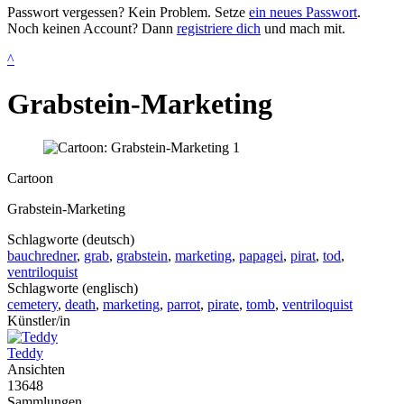
Passwort vergessen? Kein Problem. Setze
ein neues Passwort
.
Noch keinen Account? Dann
registriere dich
und mach mit.
^
Grabstein-Marketing
Cartoon
Grabstein-Marketing
Schlagworte (deutsch)
bauchredner
,
grab
,
grabstein
,
marketing
,
papagei
,
pirat
,
tod
,
ventriloquist
Schlagworte (englisch)
cemetery
,
death
,
marketing
,
parrot
,
pirate
,
tomb
,
ventriloquist
Künstler/in
Teddy
Ansichten
13648
Sammlungen