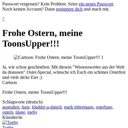
Passwort vergessen? Kein Problem. Setze
ein neues Passwort
.
Noch keinen Account? Dann
registriere dich
und mach mit.
^
Frohe Ostern, meine
ToonsUpper!!!
Ja, wie schon geschrieben: Mit diesem "Wissenswertes aus der Welt
da draussen" Oster-Special, wünsche ich Euch ein schönes Osterfest
und viele dicke Eier ;)
Cartoon
Frohe Ostern, meine ToonsUpper!!!
Schlagworte (deutsch)
australien
,
hase
,
kladder-a-datsch
,
mark töbermann
,
osterhase
,
ostern
,
plage
,
toeby
Künstler/in
Toeby