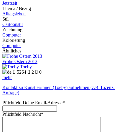
Jetztzeit
Thema / Bezug
Alltagsleben
Stil
Cartoonstil
Zeichnung
Computer
Kolorierung
Computer
Ähnliches
Frohe Ostern 2013
Toeby

5264

2

0
mehr
Kontakt zu Künstler/innen (Toeby) aufnehmen (z.B. Lizenz-
Anfrage)
Pflichtfeld
Deine Email-Adresse
*
Pflichtfeld
Nachricht
*