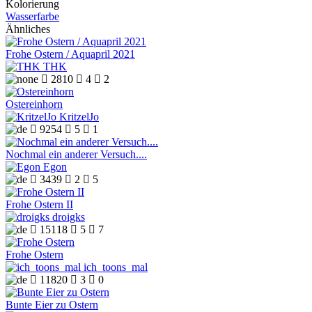
Kolorierung
Wasserfarbe
Ähnliches
Frohe Ostern / Aquapril 2021
THK

2810

4

2
Ostereinhorn
KritzelJo

9254

5

1
Nochmal ein anderer Versuch....
Egon

3439

2

5
Frohe Ostern II
droigks

15118

5

7
Frohe Ostern
ich_toons_mal

11820

3

0
Bunte Eier zu Ostern