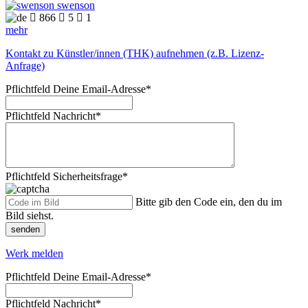
swenson

866

5

1
mehr
Kontakt zu Künstler/innen (THK) aufnehmen (z.B. Lizenz-
Anfrage)
Pflichtfeld
Deine Email-Adresse
*
Pflichtfeld
Nachricht
*
Pflichtfeld
Sicherheitsfrage
*
Bitte gib den Code ein, den du im
Bild siehst.
senden
Werk melden
Pflichtfeld
Deine Email-Adresse
*
Pflichtfeld
Nachricht
*