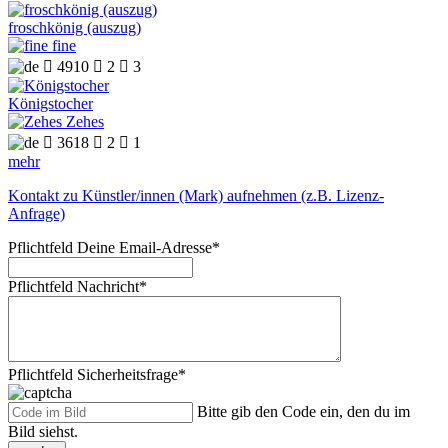
froschkönig (auszug)
fine

4910

2

3
Königstocher
Zehes

3618

2

1
mehr
Kontakt zu Künstler/innen (Mark) aufnehmen (z.B. Lizenz-
Anfrage)
Pflichtfeld
Deine Email-Adresse
*
Pflichtfeld
Nachricht
*
Pflichtfeld
Sicherheitsfrage
*
Bitte gib den Code ein, den du im
Bild siehst.