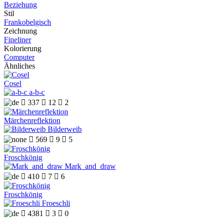
Beziehung
Stil
Frankobelgisch
Zeichnung
Fineliner
Kolorierung
Computer
Ähnliches
Cosel
a-b-c

337

12

2
Märchenreflektion
Bilderweib

569

9

5
Froschkönig
Mark_and_draw

410

7

6
Froschkönig
Froeschli

4381

3

0