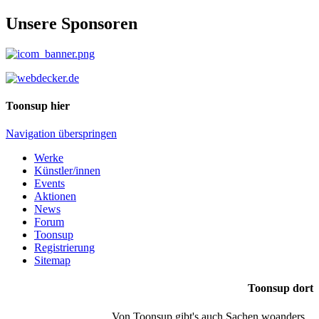
Unsere Sponsoren
Toonsup hier
Navigation überspringen
Werke
Künstler/innen
Events
Aktionen
News
Forum
Toonsup
Registrierung
Sitemap
Toonsup dort
Von Toonsup gibt's auch Sachen woanders...