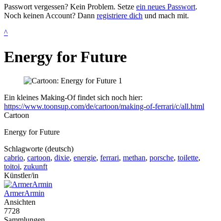
Passwort vergessen? Kein Problem. Setze
ein neues Passwort
.
Noch keinen Account? Dann
registriere dich
und mach mit.
^
Energy for Future
Ein kleines Making-Of findet sich noch hier:
https://www.toonsup.com/de/cartoon/making-of-ferrari/c/all.html
Cartoon
Energy for Future
Schlagworte (deutsch)
cabrio
,
cartoon
,
dixie
,
energie
,
ferrari
,
methan
,
porsche
,
toilette
,
toitoi
,
zukunft
Künstler/in
ArmerArmin
Ansichten
7728
Sammlungen