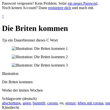
Passwort vergessen? Kein Problem. Setze
ein neues Passwort
.
Noch keinen Account? Dann
registriere dich
und mach mit.
^
Die Briten kommen
Tja ein Dauerbrenner dieses C Wort
Illustration
Die Briten kommen
Werke der letzten Wochen
Schlagworte (deutsch)
abschottung
,
angst
,
buntstift
,
corona
, eu,
grenze
,
leben mit corona
,
mu
Künstler/in