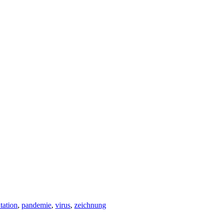
tation
,
pandemie
,
virus
,
zeichnung