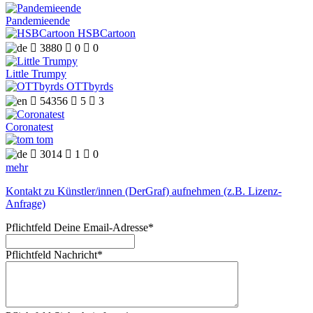
Pandemieende
HSBCartoon

3880

0

0
Little Trumpy
OTTbyrds

54356

5

3
Coronatest
tom

3014

1

0
mehr
Kontakt zu Künstler/innen (DerGraf) aufnehmen (z.B. Lizenz-
Anfrage)
Pflichtfeld
Deine Email-Adresse
*
Pflichtfeld
Nachricht
*