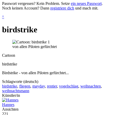
Passwort vergessen? Kein Problem. Setze
ein neues Passwort
.
Noch keinen Account? Dann
registriere dich
und mach mit.
^
birdstrike
von allen Piloten gefürchtet
Cartoon
birdstrike
Birdstrike - von allen Piloten gefürchtet...
Schlagworte (deutsch)
birdstrike
,
fliegen
,
mayday
,
rentier
,
vogelschlag
,
weihnachten
,
weihnachtsmann
Künstler/in
Hannes
Ansichten
221