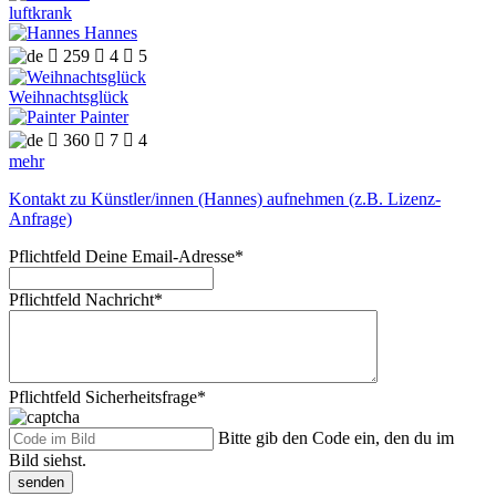
luftkrank
Hannes

259

4

5
Weihnachtsglück
Painter

360

7

4
mehr
Kontakt zu Künstler/innen (Hannes) aufnehmen (z.B. Lizenz-
Anfrage)
Pflichtfeld
Deine Email-Adresse
*
Pflichtfeld
Nachricht
*
Pflichtfeld
Sicherheitsfrage
*
Bitte gib den Code ein, den du im
Bild siehst.
senden