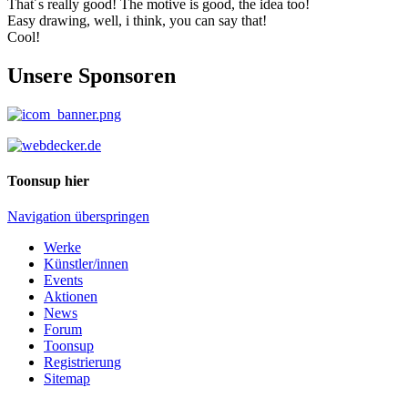
That´s really good! The motive is good, the idea too!
Easy drawing, well, i think, you can say that!
Cool!
Unsere Sponsoren
Toonsup hier
Navigation überspringen
Werke
Künstler/innen
Events
Aktionen
News
Forum
Toonsup
Registrierung
Sitemap