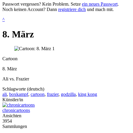
Passwort vergessen? Kein Problem. Setze
ein neues Passwort
.
Noch keinen Account? Dann
registriere dich
und mach mit.
^
8. März
Cartoon
8. März
Ali vs. Frazier
Schlagworte (deutsch)
ali
,
boxkampf
,
cartoon
,
frazier
,
godzilla
,
king kong
Künstler/in
chronicartoons
Ansichten
3954
Sammlungen