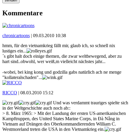
senden
Kommentare
chronicartoons
|
09.03.2010 10:38
hmm, für den vietnamkrieg fällt mir, glaub ich, so schnell nix
lustiges ein...
´s gibt halt doch einige themen, die zwar weltbewegend, aber zu
hart sind..obwohl, wer weiß,m vielleicht nächstes jahr...
-wobei, bei king kong und godzilla gabs natürlich ach ne menge
"kollateralschaden"...
RICCO
|
08.03.2010 15:12
Und was verdammt trauriges spielte sich
in der Weltgeschichte auch noch ab::
> 8. März 1965: > Mit der Landung der ersten US-amerikanischen
Kampftruppen, des United States Marine Corps, in Đà Nẵng in
Vietnam auf Drängen des Oberkommandierenden William C.
Westmoreland treten die USA in den Vietnamkrieg ein.