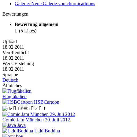
Galerie: Neue Galerie von chronicartoons
Bewertungen
Bewertung allgemein

(5 Likes)
Upload
18.02.2011
Veröffentlicht
18.02.2011
Werk-Erstellung
18.02.2011
Sprache
Deutsch
Ähnliches
Flugfäkalien
HSBCartoon

13985

2

1
Comic Jam München 29. Juli 2012
Java
LiddlBuddha
boy