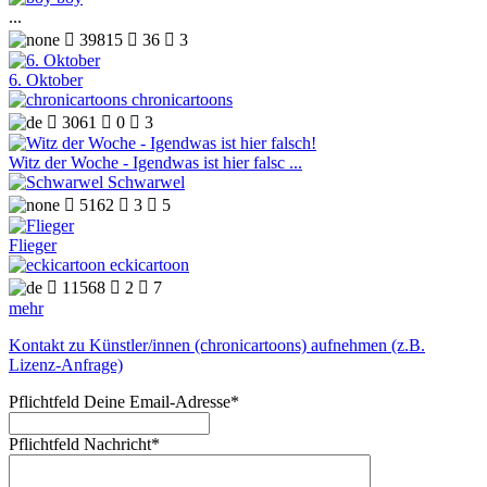
...

39815

36

3
6. Oktober
chronicartoons

3061

0

3
Witz der Woche - Igendwas ist hier falsc ...
Schwarwel

5162

3

5
Flieger
eckicartoon

11568

2

7
mehr
Kontakt zu Künstler/innen (chronicartoons) aufnehmen (z.B.
Lizenz-Anfrage)
Pflichtfeld
Deine Email-Adresse
*
Pflichtfeld
Nachricht
*