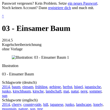
Passwort vergessen? Kein Problem. Setze
ein neues Passwort
.
Noch keinen Account? Dann
registriere dich
und mach mit.
^
03 - Einsamer Baum
2014.5
Kugelschreiberzeichnung
ohne Vorlage
Illustration
03 - Einsamer Baum
Schlagworte (deutsch)
2014
,
baum
,
einsam
,
frühling
,
gebirge
,
herbst
,
hügel
,
japanische
,
junko
,
kirschbaum
,
kirsche
,
landschaft
,
mai
,
natur
,
nerg
,
sommer
,
sun
Schlagworte (englisch)
2014
,
cherry
,
countryside
,
hill
,
japanese
,
junko
,
landscape
,
lonely
,
mountain
,
nature
,
sun
,
tree